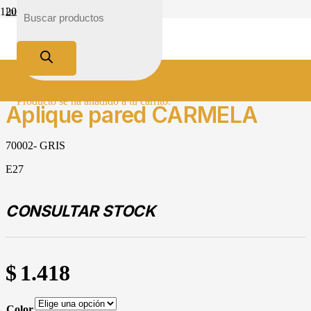
Inicio
Tienda
Iluminación
Vintage
Aplique pared CARMELA
Producto
se ha añadido a tu carrito.
Aplique pared CARMELA
70002- GRIS
E27
CONSULTAR STOCK
$
1.418
Color