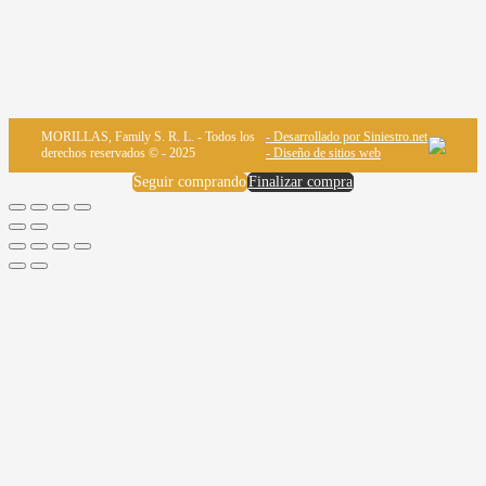
MORILLAS, Family S. R. L. - Todos los
- Desarrollado por Siniestro.net
derechos reservados © - 2025
- Diseño de sitios web
Seguir comprando
Finalizar compra