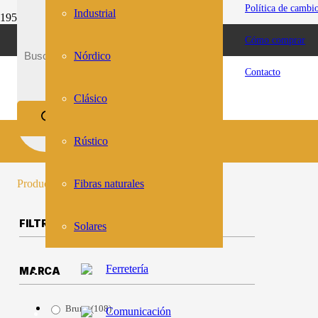
Política de cambi
Industrial
ESTACIONAMIENTO GRATUITO RIVERA 2174
Cómo comprar
Inicio
Uso del producto
Nórdico
Interior
Contacto
Clásico
Interior
Rústico
Producto
se ha añadido a tu carrito.
Fibras naturales
FILTROS
Solares
Ferretería
MARCA
Bruma
(108)
Comunicación