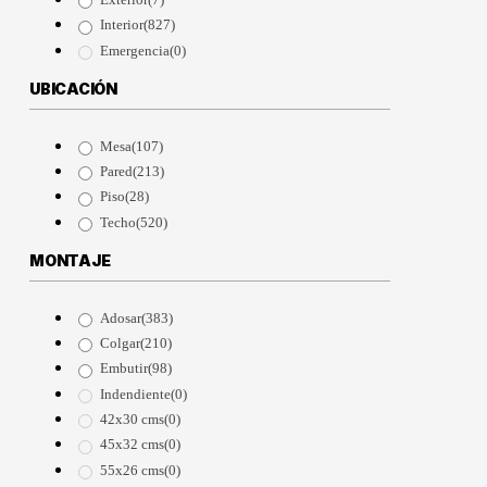
Interior
(827)
Emergencia
(0)
UBICACIÓN
Mesa
(107)
Pared
(213)
Piso
(28)
Techo
(520)
MONTAJE
Adosar
(383)
Colgar
(210)
Embutir
(98)
Indendiente
(0)
42x30 cms
(0)
45x32 cms
(0)
55x26 cms
(0)