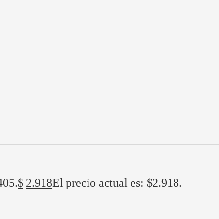
405.
$
2.918
El precio actual es: $2.918.