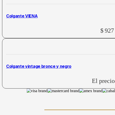
Colgante VIENA
$
927
Colgante vintage bronce y negro
El precio