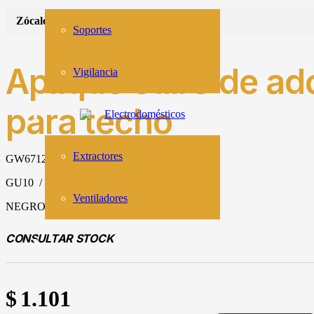
Zócalo:
GU10
Soportes
Aplique cubo de ad
Vigilancia
para techo
Electrodomésticos
Extractores
GW6712-B
GU10 / IP65
Ventiladores
NEGRO
CONSULTAR STOCK
$
1.101