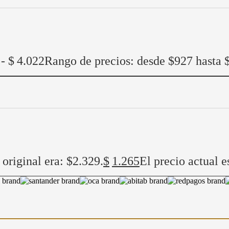
-
$
4.022
Rango de precios: desde $927 hasta 
 original era: $2.329.
$
1.265
El precio actual e