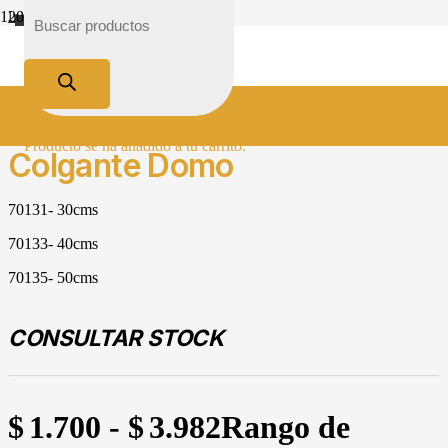
Inicio
Oferta
Tienda
Iluminación
Industrial
Colgante Domo
Producto
se ha añadido a tu carrito.
Colgante Domo
70131- 30cms
70133- 40cms
70135- 50cms
CONSULTAR STOCK
$
1.700
-
$
3.982
Rango de