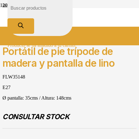
Inicio
Tienda
Iluminación
Clásico
Portátil de pie trípode de madera y pantalla de lino
Producto
se ha añadido a tu carrito.
Portátil de pie trípode de
madera y pantalla de lino
FLW35148
E27
Ø pantalla: 35cms / Altura: 148cms
CONSULTAR STOCK