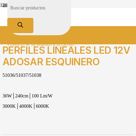
Inicio
Tienda
Iluminación
Clásico
PERFILES LINEALES LED 12V ADOSAR ESQUINERO
Producto
se ha añadido a tu carrito.
PERFILES LINEALES LED 12V
ADOSAR ESQUINERO
51036/51037/51038
36W│240cm│100 Lm/W
3000K│4000K│6000K