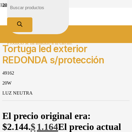
Inicio
Tienda
Iluminación
Clásico
Tortuga led exterior REDONDA s/protección
Producto
se ha añadido a tu carrito.
Tortuga led exterior
REDONDA s/protección
49162
20W
LUZ NEUTRA
El precio original era:
$2.144.
$
1.164
El precio actual