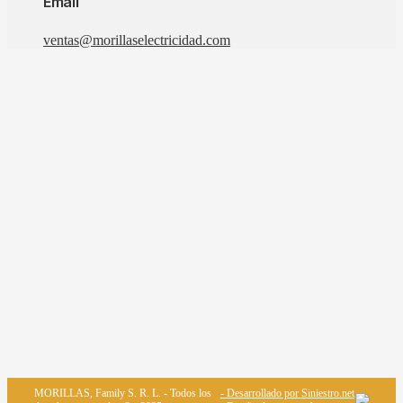
Email
ventas@morillaselectricidad.com
MORILLAS, Family S. R. L. - Todos los
- Desarrollado por Siniestro.net