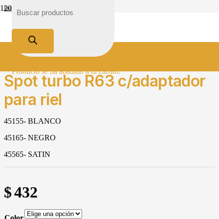
Inicio
Tienda
Iluminación
Clásico
Spot turbo R63 c/adaptador para riel
Producto
se ha añadido a tu carrito.
Spot turbo R63 c/adaptador
para riel
45155- BLANCO
45165- NEGRO
45565- SATIN
$
432
Color