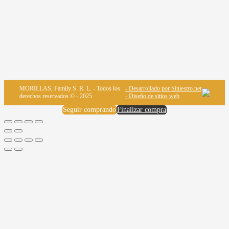
MORILLAS, Family S. R. L. - Todos los
- Desarrollado por Siniestro.net
derechos reservados © - 2025
- Diseño de sitios web
Seguir comprando
Finalizar compra