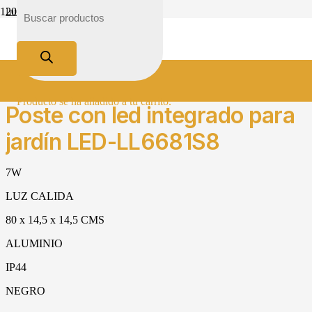
Inicio
Tienda
Iluminación
Clásico
Poste con led integrado para jardín LED-LL6681S8
Producto
se ha añadido a tu carrito.
Poste con led integrado para
jardín LED-LL6681S8
7W
LUZ CALIDA
80 x 14,5 x 14,5 CMS
ALUMINIO
IP44
NEGRO