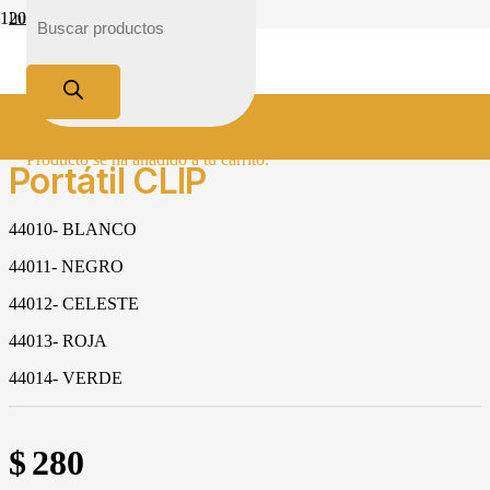
Inicio
Tienda
Iluminación
Clásico
Portátil CLIP
Producto
se ha añadido a tu carrito.
Portátil CLIP
44010- BLANCO
44011- NEGRO
44012- CELESTE
44013- ROJA
44014- VERDE
$
280