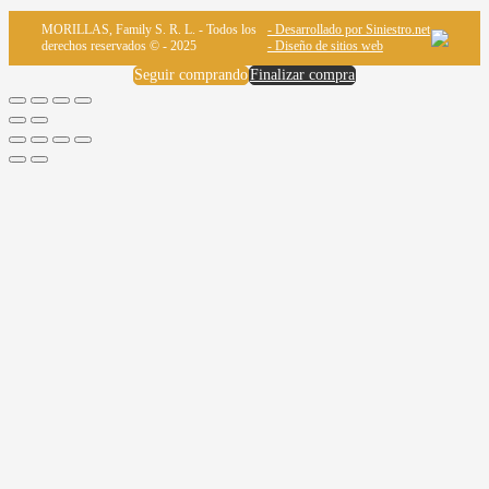
MORILLAS, Family S. R. L. - Todos los
- Desarrollado por Siniestro.net
derechos reservados © - 2025
- Diseño de sitios web
Seguir comprando
Finalizar compra