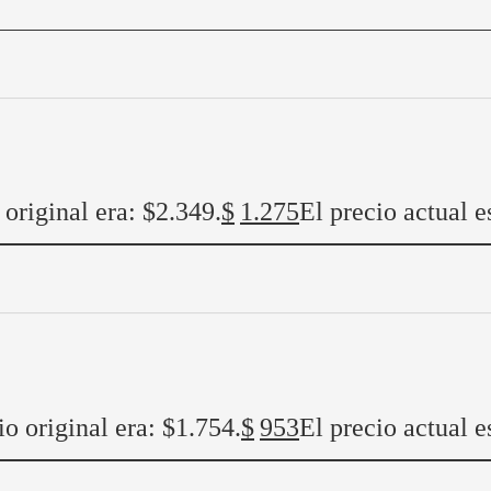
 original era: $2.349.
$
1.275
El precio actual e
io original era: $1.754.
$
953
El precio actual e