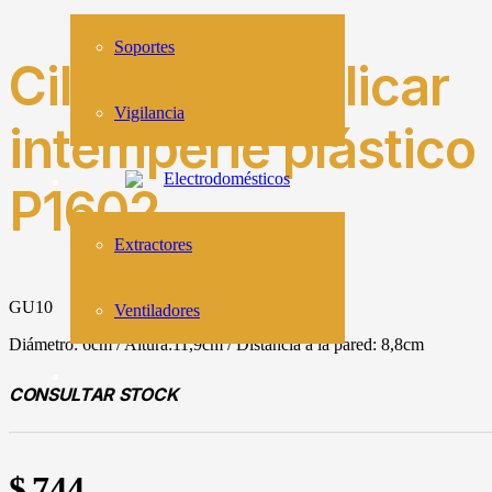
Soportes
Cilindro de aplicar
Vigilancia
intemperie plástico
Electrodomésticos
P1602
Extractores
GU10
Ventiladores
Diámetro: 6cm / Altura:11,9cm / Distancia a la pared: 8,8cm
CONSULTAR STOCK
$
744