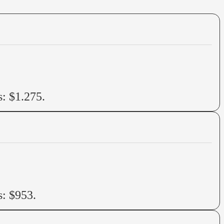
s: $1.275.
s: $953.