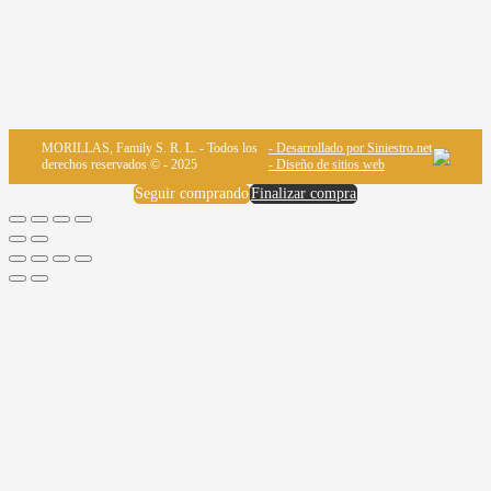
MORILLAS, Family S. R. L. - Todos los
- Desarrollado por Siniestro.net
derechos reservados © - 2025
- Diseño de sitios web
Seguir comprando
Finalizar compra