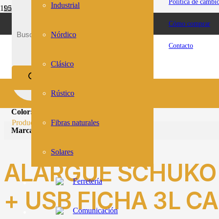
Política de cambi
Industrial
Inicio
Tienda
ESTACIONAMIENTO GRATUITO RIVERA 2174
Cómo comprar
Electricidad
Material Domestico
Nórdico
Alargues y Zapatillas
Contacto
ALARGUE SCHUKO + 3L + USB FICHA 3L CABLE 1.5M CT
Clásico
INFORMACIÓN DEL PRODUCTO
Rústico
Color:
Blanco
Producto
se ha añadido a tu carrito.
Fibras naturales
Marca:
VIVION
Solares
ALARGUE SCHUKO 
Ferretería
+ USB FICHA 3L C
Comunicación