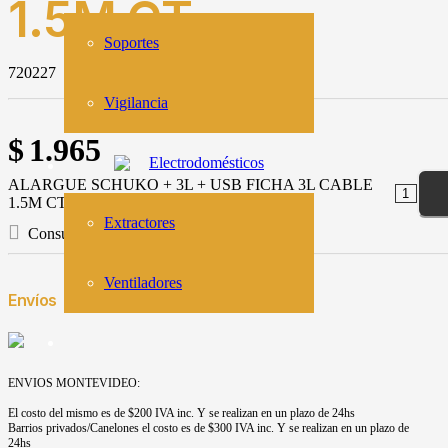
1.5M CT
Soportes
720227
Vigilancia
$
1.965
Electrodomésticos
ALARGUE SCHUKO + 3L + USB FICHA 3L CABLE
1.5M CT cantidad
Extractores
Consulta por este producto
Ventiladores
Envíos
ENVIOS MONTEVIDEO:
El costo del mismo es de $200 IVA inc. Y se realizan en un plazo de 24hs
Barrios privados/Canelones el costo es de $300 IVA inc. Y se realizan en un plazo de
24hs