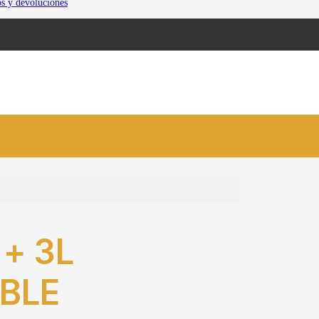
os y devoluciones
+ 3L
ABLE