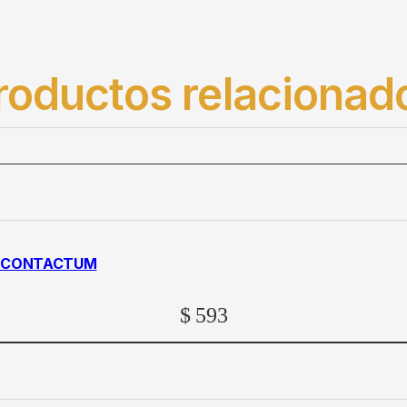
roductos relacionad
AL CONTACTUM
$
593