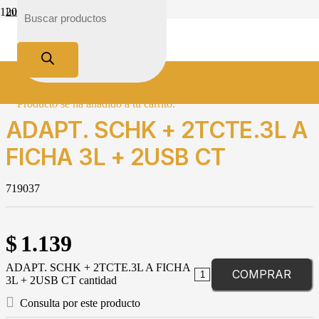
Inicio
Tienda
Electricidad
Material Domestico
Adaptadores y Derivados
ADAPT. SCHK + 2TCTE.3L A FICHA 3L + 2USB CT
Producto
se ha añadido a tu carrito.
ADAPT. SCHK + 2TCTE.3L A
FICHA 3L + 2USB CT
719037
$
1.139
ADAPT. SCHK + 2TCTE.3L A FICHA
COMPRAR
3L + 2USB CT cantidad
Consulta por este producto