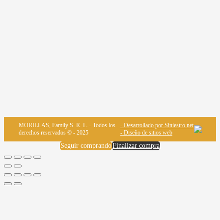
MORILLAS, Family S. R. L. - Todos los
- Desarrollado por Siniestro.net
derechos reservados © - 2025
- Diseño de sitios web
Seguir comprando
Finalizar compra