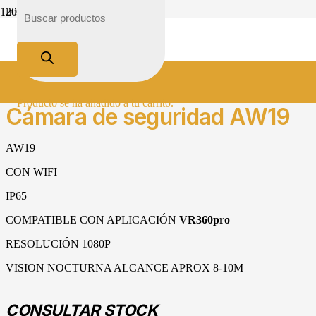
Inicio
Tienda
Comunicación
Vigilancia
Cámara de seguridad AW19
Producto
se ha añadido a tu carrito.
Cámara de seguridad AW19
AW19
CON WIFI
IP65
COMPATIBLE CON APLICACIÓN
VR360pro
RESOLUCIÓN 1080P
VISION NOCTURNA ALCANCE APROX 8-10M
CONSULTAR STOCK