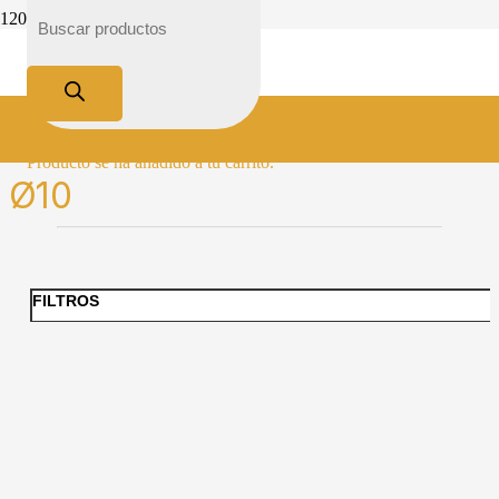
Inicio
Medidas del producto
Ø10
Producto
se ha añadido a tu carrito.
Ø10
FILTROS