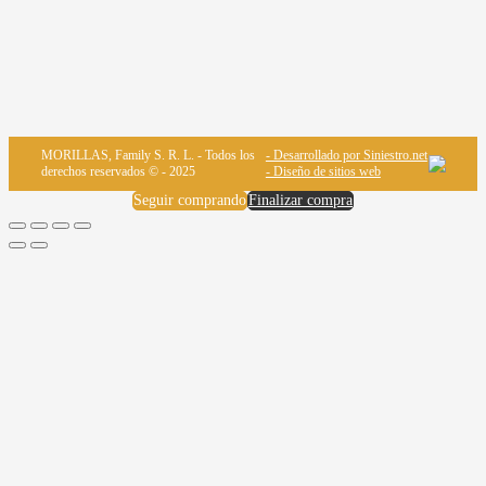
MORILLAS, Family S. R. L. - Todos los
- Desarrollado por Siniestro.net
derechos reservados © - 2025
- Diseño de sitios web
Seguir comprando
Finalizar compra