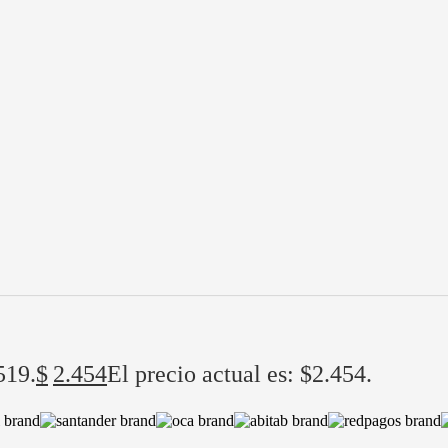
519.
$
2.454
El precio actual es: $2.454.