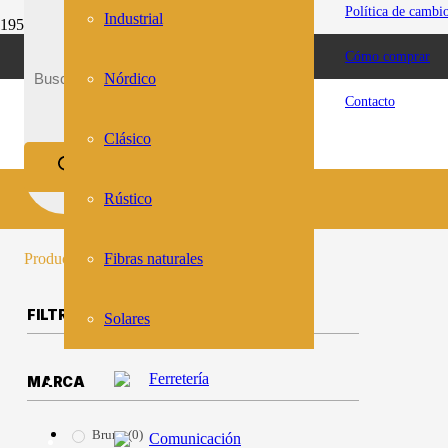
Política de cambi
Industrial
ESTACIONAMIENTO GRATUITO RIVERA 2174
Cómo comprar
Inicio
Medidas del producto
Nórdico
h: 27cm / A: 29cm
Contacto
Clásico
h: 27cm / A: 29cm
Rústico
Producto
se ha añadido a tu carrito.
Fibras naturales
FILTROS
Solares
Ferretería
MARCA
Bruma
(0)
Comunicación