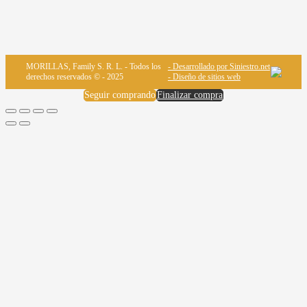
MORILLAS, Family S. R. L. - Todos los
- Desarrollado por Siniestro.net
derechos reservados © - 2025
- Diseño de sitios web
Seguir comprando
Finalizar compra