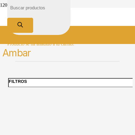
Inicio
Color del producto
Ambar
Producto
se ha añadido a tu carrito.
Ambar
FILTROS